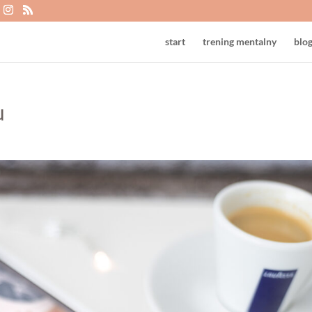
start
trening mentalny
blo
u